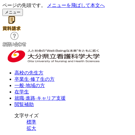
ページの先頭です。
メニューを飛ばして本文へ
メニュー
高校の先生方
卒業生·修了生の方
一般·地域の方
在学生
就職·進路·キャリア支援
閲覧補助
文字サイズ
標準
拡大