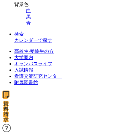
背景色
白
黒
青
検索
カレンダーで探す
高校生·受験生の方
大学案内
キャンパスライフ
入試情報
看護交流研究センター
附属図書館