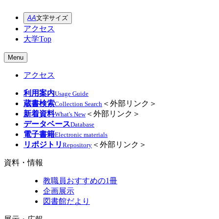
A
A
文字サイズ
アクセス
大学Top
Menu
アクセス
利用案内
Usage Guide
蔵書検索
＜外部リンク＞
Collection Search
新着資料
＜外部リンク＞
What's New
データベース
Database
電子書籍
Electronic materials
リポジトリ
＜外部リンク＞
Repository
資料・情報
教職員おすすめの1冊
企画展示
図書館だより