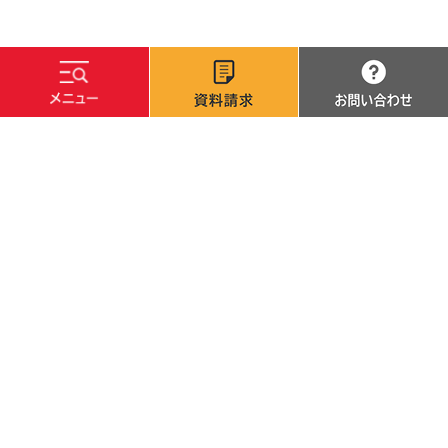
文字サイズ
標準
拡大
背景色
白
黒
青
サイトマップ
サイトポリシー
個人情報保護方針
採用・調達情報
カレンダーで探す
高校の先生方
卒業生·修了生の方