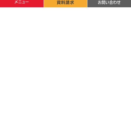
文字サイズ
標準
拡大
背景色
白
黒
青
サイトマップ
サイトポリシー
個人情報保護方針
採用・調達情報
カレンダーで探す
高校の先生方
卒業生·修了生の方
一般·地域の方
在学生
〒870-1201 大分県大分市大字廻栖野（めぐすの）2944-9