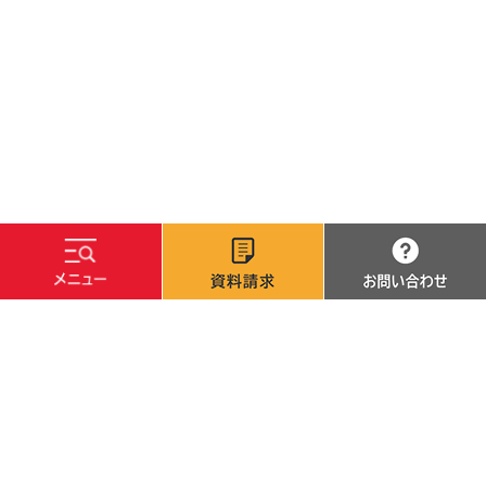
文字サイズ
標準
拡大
背景色
白
黒
青