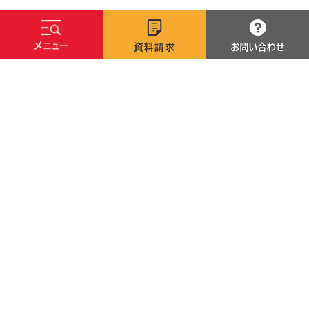
文字サイズ
標準
拡大
背景色
白
黒
青
サイトマップ
サイトポリシー
個人情報保護方針
採用・調達情報
カレンダーで探す
高校の先生方
卒業生·修了生の方