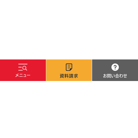
文字サイズ
標準
拡大
背景色
白
黒
青