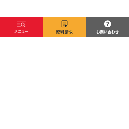
文字サイズ
標準
拡大
背景色
白
黒
青
サイトマップ
サイトポリシー
個人情報保護方針
採用・調達情報
カレンダーで探す
高校の先生方
卒業生·修了生の方