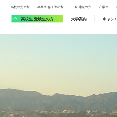
高校の先生方
卒業生·修了生の方
一般·地域の方
在学生
高校生·受験生の方
大学案内
キャン