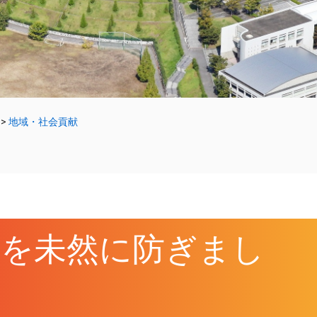
>
地域・社会貢献
欺を未然に防ぎまし