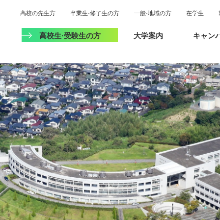
高校の先生方
卒業生·修了生の方
一般·地域の方
在学生
高校生·受験生の方
大学案内
キャン