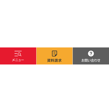
文字サイズ
標準
拡大
背景色
白
黒
青