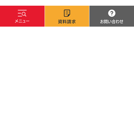
文字サイズ
標準
拡大
背景色
白
黒
青
サイトマップ
サイトポリシー
個人情報保護方針
採用・調達情報
カレンダーで探す
高校の先生方
卒業生·修了生の方