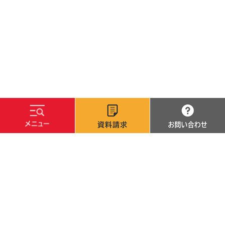
文字サイズ
標準
拡大
背景色
白
黒
青