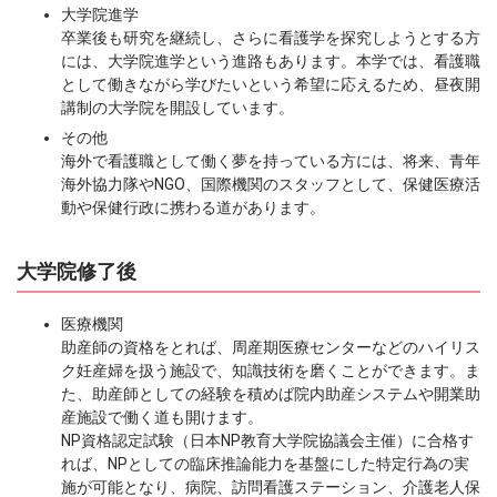
大学院進学
卒業後も研究を継続し、さらに看護学を探究しようとする方
には、大学院進学という進路もあります。本学では、看護職
として働きながら学びたいという希望に応えるため、昼夜開
講制の大学院を開設しています。
その他
海外で看護職として働く夢を持っている方には、将来、青年
海外協力隊やNGO、国際機関のスタッフとして、保健医療活
動や保健行政に携わる道があります。
大学院修了後
医療機関
助産師の資格をとれば、周産期医療センターなどのハイリス
ク妊産婦を扱う施設で、知識技術を磨くことができます。ま
た、助産師としての経験を積めば院内助産システムや開業助
産施設で働く道も開けます。
NP資格認定試験（日本NP教育大学院協議会主催）に合格す
れば、NPとしての臨床推論能力を基盤にした特定行為の実
施が可能となり、病院、訪問看護ステーション、介護老人保