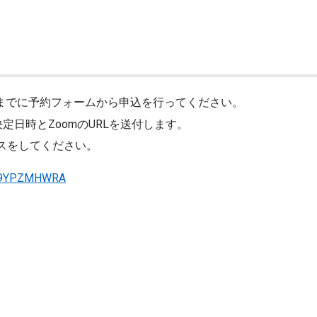
分までに予約フォームから申込を行ってください。
日時とZoomのURLを送付します。
セスをしてください。
xr59YPZMHWRA