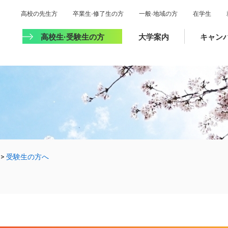
高校の先生方
卒業生·修了生の方
一般·地域の方
在学生
高校生·受験生の方
大学案内
キャン
>
受験生の方へ