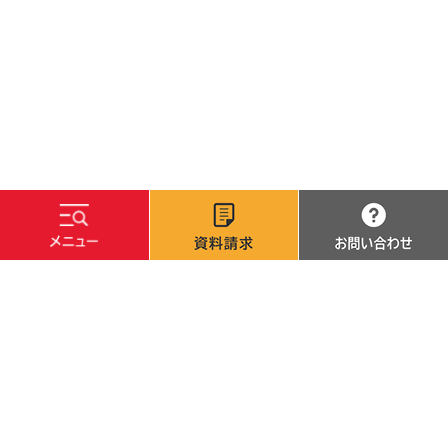
文字サイズ
標準
拡大
背景色
白
黒
青