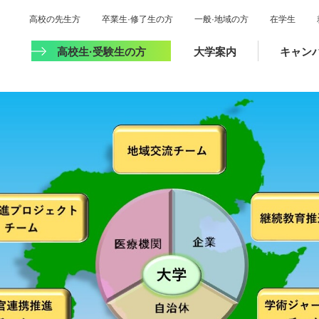
高校の先生方
卒業生·修了生の方
一般·地域の方
在学生
高校生·受験生の方
大学案内
キャン