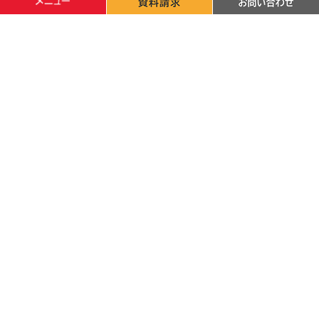
文字サイズ
標準
拡大
背景色
白
黒
青
サイトマップ
サイトポリシー
個人情報保護方針
採用・調達情報
カレンダーで探す
高校の先生方
卒業生·修了生の方
一般·地域の方
在学生
〒870-1201 大分県大分市大字廻栖野（めぐすの）2944-9